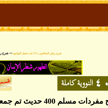
=> شرح رياض 
شرح رياض الصالحين: (71) باب فضل التواضع
{newplay
ت مسلم 400 حديث تم جمعها في ملف واحد