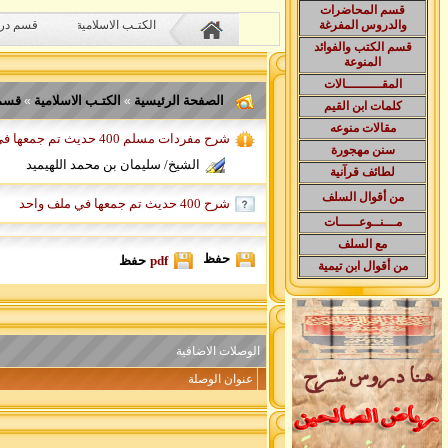
قسم المحاضرات
الكتـب الاسلامية
قسم در
والدروس المفرغة
قسم الكتب والفوائد
المنوعة
المقـــــــــالات
الصفحة الرئيسية
الكتـب الاسلامية
قسم
»
»
كلمات ابن القيم
مقالات منوعه
شرح مفردات مسلم 400 حديث تم جمعها في ملف واحد
سنن مهجورة
الشيخ/ سليمان بن محمد اللهيميد
لطائف قرآنية
من أقوال السلف
شرح 400 حديث تم جمعها في ملف واحد
مـــنــوعـــــات
مع السلف
حفظ
pdf
حفظ
من أقوال ابن تيمية
الوصلات الاضافية
عنوان الوصلة