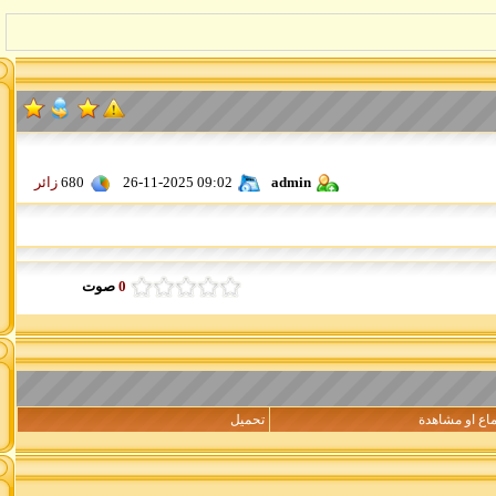
admin
26-11-2025 09:02
680
زائر
0
صوت
اع او مشاهدة
تحميل